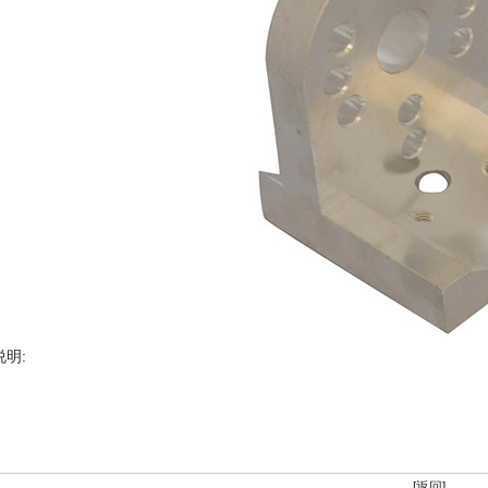
明:
[返回]