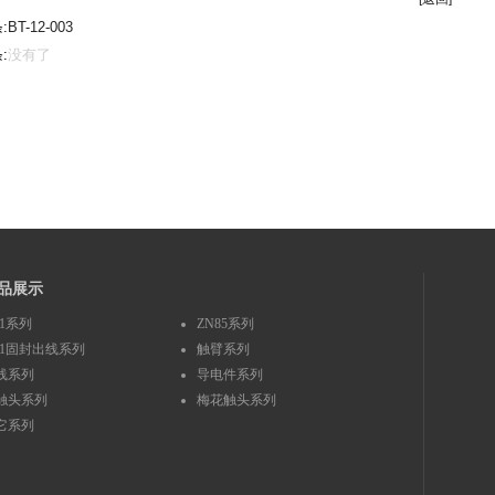
:
BT-12-003
:
没有了
品展示
S1系列
ZN85系列
S1固封出线系列
触臂系列
线系列
导电件系列
触头系列
梅花触头系列
它系列